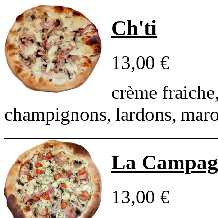
Ch'ti
13,00 €
crème fraiche
champignons, lardons, maro
La Campag
13,00 €