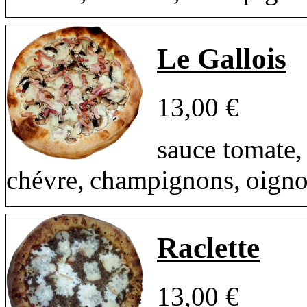
Le Gallois
13,00 €
sauce tomate,
chévre, champignons, oign
Raclette
13,00 €